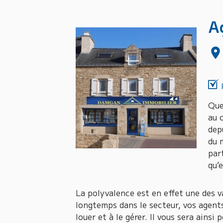
A
Que
au 
dep
du 
par
qu’
La polyvalence est en effet une des v
longtemps dans le secteur, vos agent
louer et à le gérer. Il vous sera ains