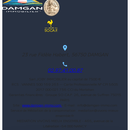
23 rue Fidèle Habert, 56750 DAMGAN
02.97.41.00.87
Sarl JOBY IMMOBILIER au capital de 7500 €
RCS : VANNES 500 169 263 –- Carte Professionnelle N° CPI 5605
2017 000 021 736 CCI du Morbihan
Garanties financières : Groupe SO.CA.F. 26, avenue de Suffren 75015
PARIS
Site :
www.damgan-immo.com
- E-mail : info@damgan-immo.com
Service de Médiation de la consommation : mediation@vivons-mieux-
ensemble.fr
MEDIATION VIVONS MIEUX ENSEMBLE - 465, avenue de la
Libération -54 000 NANCY