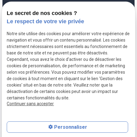
Le secret de nos cookies ?
Inscription à la newsletter
Le respect de votre vie privée
Notre site utilise des cookies pour améliorer votre expérience de
navigation et vous offrir un contenu personnalisé. Les cookies
strictement nécessaires sont essentiels au fonctionnement de
base de notre site et ne peuvent pas être désactivés.
Cependant, vous avez le choix d'activer ou de désactiver les
SIRET :
50016926300018
cookies de personnalisation, de performance et de marketing
Mentions
Politique de
selon vos préférences. Vous pouvez modifier vos paramètres
légales
confidentialité
de cookies à tout moment en cliquant sur le lien 'Gestion des
cookies' situé en bas de notre site. Veuillez noter que la
Plan du site
Gestion des
désactivation de certains cookies peut avoir un impact sur
cookies
certaines fonctionnalités du site.
Continuer sans accepter
Honoraires
Personnaliser