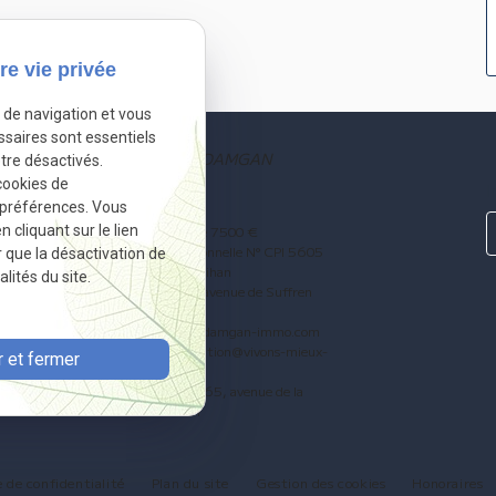
re vie privée
e de navigation et vous
ssaires sont essentiels
3 rue Fidèle Habert, 56750 DAMGAN
tre désactivés.
cookies de
I
02.97.41.00.87
 préférences. Vous
rl JOBY IMMOBILIER au capital de 7500 €
cliquant sur le lien
 500 169 263 –- Carte Professionnelle N° CPI 5605
r que la désactivation de
2017 000 021 736 CCI du Morbihan
lités du site.
inancières : Groupe SO.CA.F. 26, avenue de Suffren
75015 PARIS
amgan-immo.com
- E-mail : info@damgan-immo.com
diation de la consommation : mediation@vivons-mieux-
 et fermer
ensemble.fr
N VIVONS MIEUX ENSEMBLE - 465, avenue de la
Libération -54 000 NANCY
e de confidentialité
Plan du site
Gestion des cookies
Honoraires