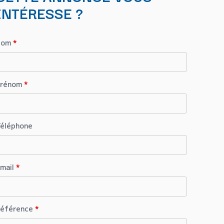
INTÉRESSE ?
Nom
*
Prénom
*
éléphone
mail
*
éférence
*