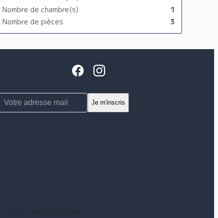
Nombre de chambre(s)
1
Nombre de pièces
3
nscription à la newsletter
SIRET :
50016926300018