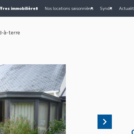
ffres immobilières
Nos locations saisonnières
Syndic
Actuali
d-à-terre