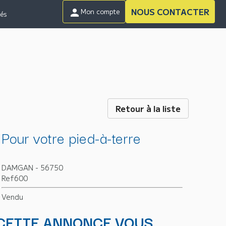
NOUS CONTACTER
person
Mon compte
tés
Retour à la liste
Pour votre pied-à-terre
DAMGAN - 56750
Ref600
Vendu
CETTE ANNONCE VOUS