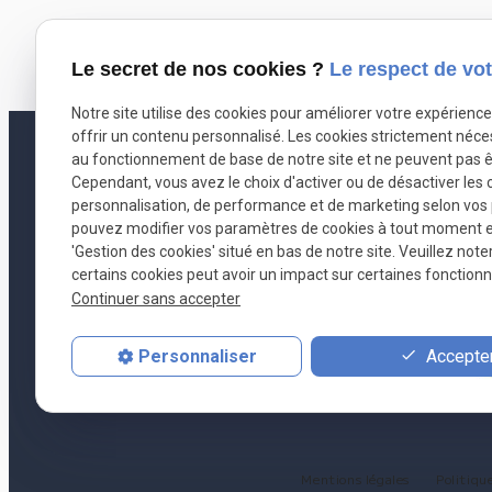
Le secret de nos cookies ?
Le respect de vot
Notre site utilise des cookies pour améliorer votre expérienc
offrir un contenu personnalisé. Les cookies strictement néce
2
au fonctionnement de base de notre site et ne peuvent pas ê
Cependant, vous avez le choix d'activer ou de désactiver les 
personnalisation, de performance et de marketing selon vos
Sa
pouvez modifier vos paramètres de cookies à tout moment en 
RCS : VANNES
'Gestion des cookies' situé en bas de notre site. Veuillez note
certains cookies peut avoir un impact sur certaines fonctionna
Garanties f
Continuer sans accepter
Site :
www.d
Service de Mé
Accepter
Personnaliser
MEDIATIO
Mentions légales
Politiqu