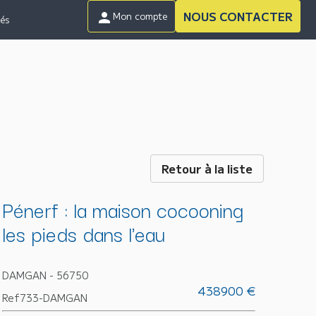
NOUS CONTACTER
person
Mon compte
tés
Retour à la liste
Pénerf : la maison cocooning
les pieds dans l'eau
DAMGAN - 56750
438900 €
Ref733-DAMGAN