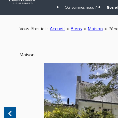
Panneau de gestion des cookies
Qui sommes-nous ?
Nos o
Vous êtes ici :
Accueil
>
Biens
>
Maison
>
Péne
Maison