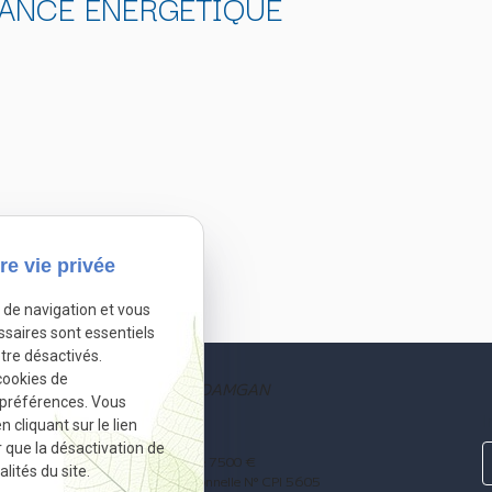
ANCE ÉNERGÉTIQUE
re vie privée
e de navigation et vous
ssaires sont essentiels
tre désactivés.
cookies de
3 rue Fidèle Habert, 56750 DAMGAN
 préférences. Vous
I
cliquant sur le lien
02.97.41.00.87
r que la désactivation de
rl JOBY IMMOBILIER au capital de 7500 €
lités du site.
 500 169 263 –- Carte Professionnelle N° CPI 5605