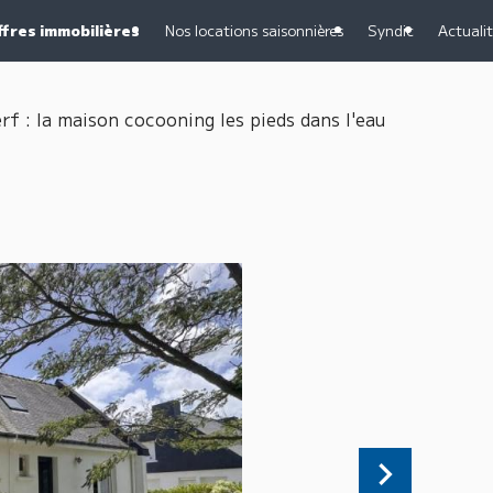
ffres immobilières
Nos locations saisonnières
Syndic
Actuali
rf : la maison cocooning les pieds dans l'eau