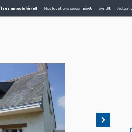
ffres immobilières
Nos locations saisonnières
Syndic
Actuali