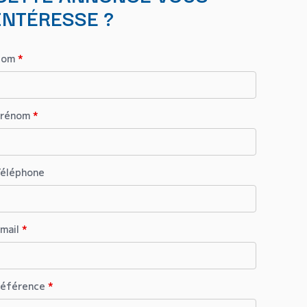
INTÉRESSE ?
Nom
*
Prénom
*
éléphone
mail
*
éférence
*