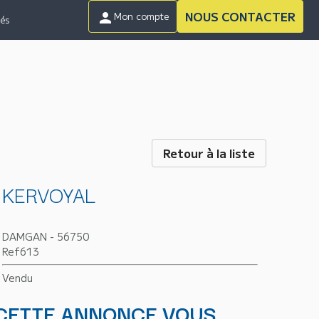
NOUS CONTACTER
person
Mon compte
tés
Retour à la liste
KERVOYAL
DAMGAN - 56750
Ref613
Vendu
CETTE ANNONCE VOUS