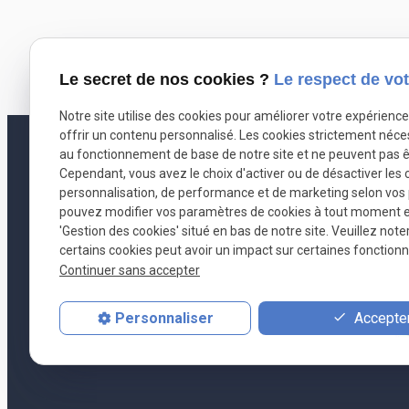
Le secret de nos cookies ?
Le respect de vot
Notre site utilise des cookies pour améliorer votre expérienc
offrir un contenu personnalisé. Les cookies strictement néce
2
au fonctionnement de base de notre site et ne peuvent pas ê
Cependant, vous avez le choix d'activer ou de désactiver les 
personnalisation, de performance et de marketing selon vos
pouvez modifier vos paramètres de cookies à tout moment en 
Sa
RCS : VANNES
'Gestion des cookies' situé en bas de notre site. Veuillez note
certains cookies peut avoir un impact sur certaines fonctionna
Garanties f
Continuer sans accepter
Site :
www.d
Service de Mé
Accepter
Personnaliser
MEDIATIO