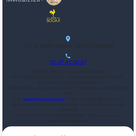
23 rue Fidèle Habert, 56750 DAMGAN
02.97.41.00.87
Sarl JOBY IMMOBILIER au capital de 7500 €
RCS : VANNES 500 169 263 –- Carte Professionnelle N° CPI 5605
2017 000 021 736 CCI du Morbihan
Garanties financières : Groupe SO.CA.F. 26, avenue de Suffren 75015
PARIS
Site :
www.damgan-immo.com
- E-mail : info@damgan-immo.com
Service de Médiation de la consommation : mediation@vivons-mieux-
ensemble.fr
MEDIATION VIVONS MIEUX ENSEMBLE - 465, avenue de la
Libération -54 000 NANCY