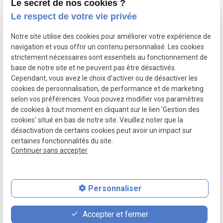
Le secret de nos cookies ?
Inscription à la newsletter
Le respect de votre vie privée
Notre site utilise des cookies pour améliorer votre expérience de
navigation et vous offrir un contenu personnalisé. Les cookies
strictement nécessaires sont essentiels au fonctionnement de
base de notre site et ne peuvent pas être désactivés.
Cependant, vous avez le choix d'activer ou de désactiver les
SIRET :
50016926300018
cookies de personnalisation, de performance et de marketing
Mentions
Politique de
selon vos préférences. Vous pouvez modifier vos paramètres
légales
confidentialité
de cookies à tout moment en cliquant sur le lien 'Gestion des
cookies' situé en bas de notre site. Veuillez noter que la
Plan du site
Gestion des
désactivation de certains cookies peut avoir un impact sur
cookies
certaines fonctionnalités du site.
Continuer sans accepter
Honoraires
Personnaliser
contact_page
phone
Accepter et fermer